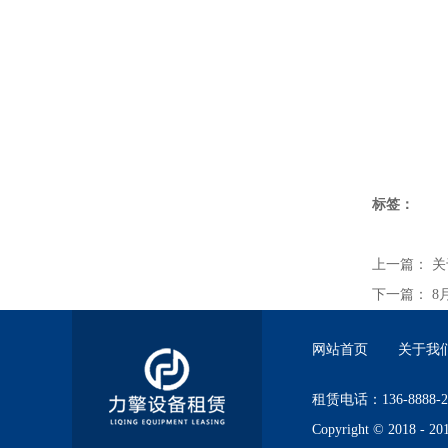
标签：
上一篇：
关
下一篇：
8
网站首页
关于我
租赁电话：136-8888
Copyright © 2018 