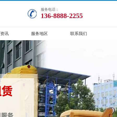
服务电话：
136-8888-2255
闻资讯
服务地区
联系我们