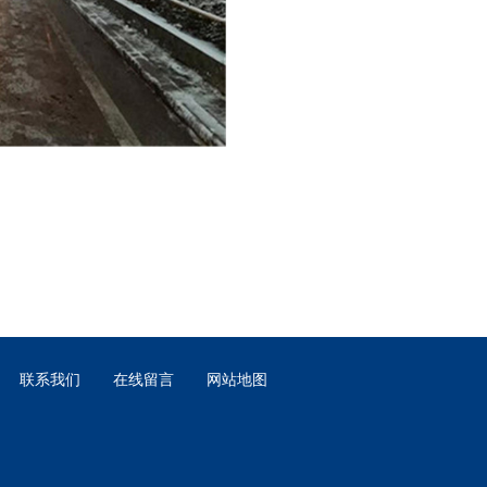
联系我们
在线留言
网站地图