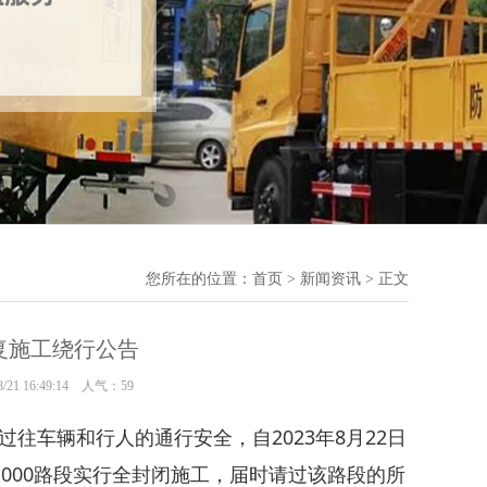
您所在的位置：
首页
>
新闻资讯
> 正文
复施工绕行公告
 16:49:14 人气：
59
往车辆和行人的通行安全，自2023年8月22日
K5＋000路段实行全封闭施工，届时请过该路段的所