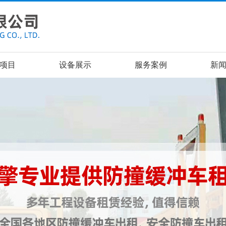
项目
设备展示
服务案例
新