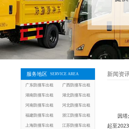
新闻资
服务地区
SERVICE AREA
广东防撞车出租
广西防撞车出租
湖南防撞车出租
湖北防撞车出租
河南防撞车出租
河北防撞车出租
因塔
福建防撞车出租
浙江防撞车出租
起至20
上海防撞车出租
江苏防撞车出租