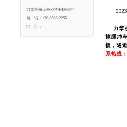
力擎机械设备租赁有限公司
202
电 话：136-8888-2255
地 址：
力擎
撞缓冲
援，隧
系热线：13