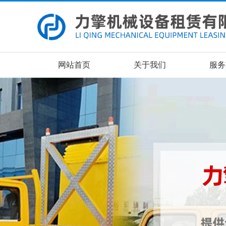
网站首页
关于我们
服务